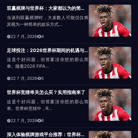
双赢棋牌与世界杯：大家都以为的简单游戏，背后却大有玄机
当谈到双赢棋牌时，大多数人可能仅仅将
其视为一种简单的娱乐方式…
22 7 月, 2026
4
足球投注：2026世界杯期间的机遇与挑战
这是个好问题，但答案没你想的那么简
单。随着2026 FIFA…
22 7 月, 2026
5
世界杯竞猜串关怎么买？实用指南来了
这是个好问题，但答案没你想的那么简
单。世界杯竞猜中，R…
22 7 月, 2026
6
深入体验棋牌游戏平台推荐：世界杯球迷的休闲之选