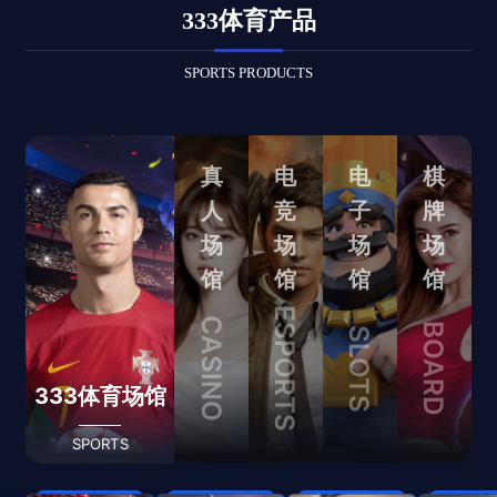
333体育产品
SPORTS PRODUCTS
真
电
电
棋
人
竞
子
牌
场
场
场
场
馆
馆
馆
馆
ESPORTS
CASINO
BOARD
SLOTS
333体育场馆
SPORTS