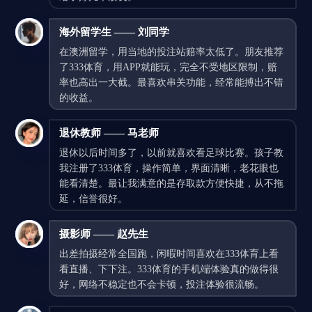
海外留学生 —— 刘同学
在澳洲留学，用当地的投注站赔率太低了。朋友推荐
了333体育，用APP就能玩，完全不受地区限制，赔
率也高出一大截。最喜欢串关功能，经常能搏出不错
的收益。
退休教师 —— 马老师
退休以后时间多了，以前就喜欢看足球比赛。孩子教
我注册了333体育，操作简单，界面清晰，老花眼也
能看清楚。最让我满意的是存取款方便快捷，从不拖
延，信誉很好。
摄影师 —— 赵先生
出差拍摄经常全国跑，闲暇时间喜欢在333体育上看
看直播、下下注。333体育的手机端体验真的做得很
好，网络不稳定也不会卡顿，投注体验很流畅。