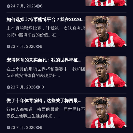
24 7 月, 2026
6
如何选择比特币赌博平台？我在2026世界杯前的思考
上个月的那场比赛，让我第一次认真考虑
比特币赌博平台的价值。在…
23 7 月, 2026
6
安博体育的真实面孔：我的世界杯征程与意外发现
在上个月的那场世界杯预选赛中，我和团
队正就安博体育的表现展开…
23 7 月, 2026
10
做了十年体育编辑，这些关于梅西最后一届的内幕我从来没说过
行内人都知道，梅西的最后一届世界杯不
仅仅是他职业生涯的终点，…
23 7 月, 2026
6