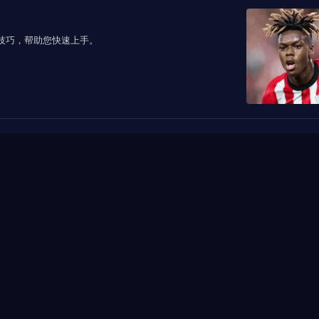
技巧，帮助您快速上手。