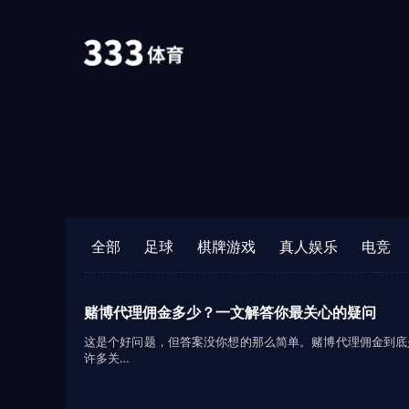
全部
足球
棋牌游戏
真人娱乐
电竞
赌博代理佣金多少？一文解答你最关心的疑问
这是个好问题，但答案没你想的那么简单。赌博代理佣金到底是
许多关…