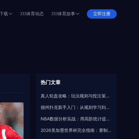
育下载
333体育动态
333体育故事
立即注册
育APP下载
足球
站APP下载
篮球
电竞
真人娱乐
棋牌游戏
热门文章
真人轮盘攻略：玩法规则与投注策略全解析
德州扑克新手入门：从规则学习到实战策略完全指南
NBA数据分析实战：用高阶统计提升篮球竞猜水平
2026美加墨世界杯完全指南：赛制、分组与观赛攻略