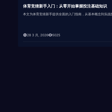
体育竞猜新手入门：从零开始掌握投注基础知识
本文为体育竞猜新手提供全面的入门指南，从基本概念到实战
28 3 月, 2026
5025