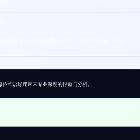
？
然这些措施旨在增加比赛的公平性，但其效果还有待观察。
每位华语球迷带来专业深度的报道与分析。