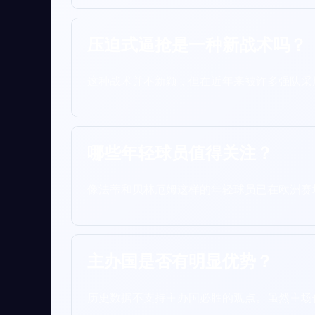
压迫式逼抢是一种新战术吗？
这种战术并不新颖，但在近年来被许多强队采
哪些年轻球员值得关注？
像法蒂和贝林厄姆这样的年轻球员已在欧洲赛
主办国是否有明显优势？
历史数据不支持主办国必胜的观点。虽然主场