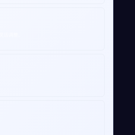
灵活调整。
。