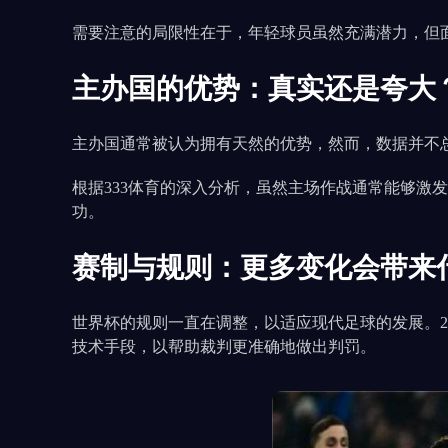
需要注意的局限性在于，年轻球员虽然充满潜力，但
主办国的优势：真实还是夸大
主办国通常被认为拥有天然的优势，然而，数据并不
根据333体育的深入分析，虽然主场作战通常能够
功。
赛制与规则：更多变化会带来
世界杯的规则一直在调整，以适应现代足球的发展。2
技术手段，以帮助裁判更准确地做出判罚。