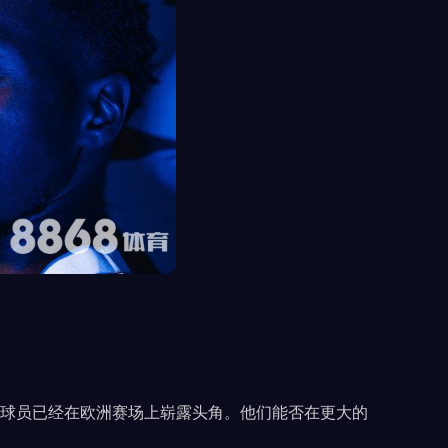
球员已经在欧洲赛场上崭露头角。他们能否在更大的