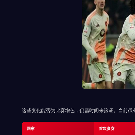
这些变化能否为比赛增色，仍需时间来验证。当前虽
国家
首次参赛