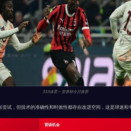
333体育 – 世界杯今日推荐
有尝试，但技术的准确性和时效性都存在改进空间，这是球迷和
晋级机会