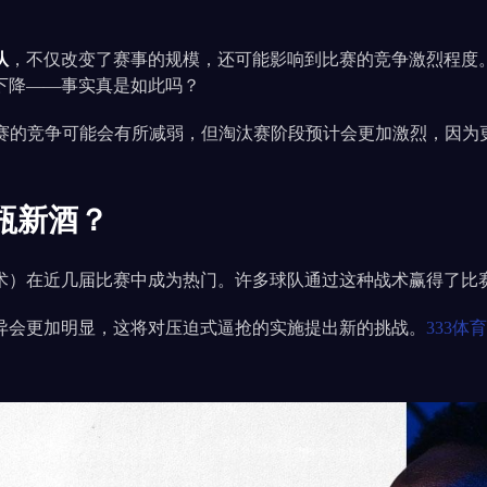
队
，不仅改变了赛事的规模，还可能影响到比赛的竞争激烈程度。
下降——事实真是如此吗？
组赛的竞争可能会有所减弱，但淘汰赛阶段预计会更加激烈，因为
瓶新酒？
术）在近几届比赛中成为热门。许多球队通过这种战术赢得了比
异会更加明显，这将对压迫式逼抢的实施提出新的挑战。
333体育