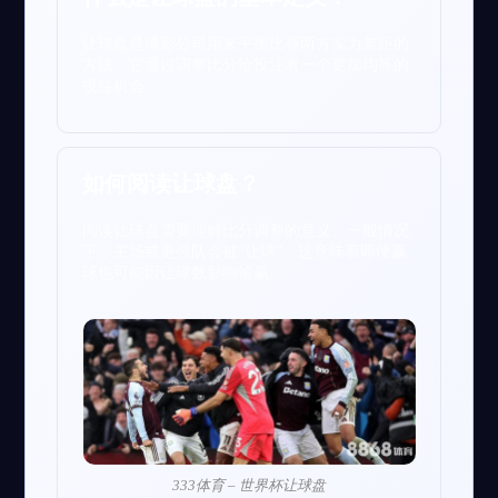
让球盘是博彩公司用来平衡比赛两方实力差距的
方法。它通过调整比分给投注者一个更加均等的
投注机会。
如何阅读让球盘？
阅读让球盘需要理解比分调整的意义。一般情况
下，主场或更强队会被“让球”，这意味着即便赢
球也可能因让球数影响输赢。
333体育 – 世界杯让球盘