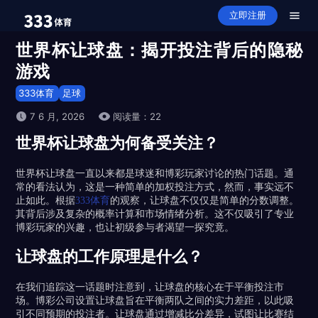
立即注册
世界杯让球盘：揭开投注背后的隐秘
333体育首页
游戏
333体育产品
333体育
足球
7 6 月, 2026
阅读量：22
选择333体育
世界杯让球盘为何备受关注？
333体育下载
世界杯让球盘一直以来都是球迷和博彩玩家讨论的热门话题。通
333体育APP下载
333体育动态
常的看法认为，这是一种简单的加权投注方式，然而，事实远不
止如此。根据
333体育
的观察，让球盘不仅仅是简单的分数调整。
333全站APP下载
其背后涉及复杂的概率计算和市场情绪分析。这不仅吸引了专业
333体育故事
博彩玩家的兴趣，也让初级参与者渴望一探究竟。
足球
让球盘的工作原理是什么？
篮球
在我们追踪这一话题时注意到，让球盘的核心在于平衡投注市
电竞
场。博彩公司设置让球盘旨在平衡两队之间的实力差距，以此吸
引不同预期的投注者。让球盘通过增减比分差异，试图让比赛结