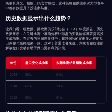
真人娱乐
果更具悬念。根据FIFA官方数据，这种策略在以往多次大型赛事
中都有效提升了投注参与度。
棋牌游戏
历史数据显示出什么趋势？
让我们看一组数据。据欧洲俱乐部协会（ECA）年度报告，历史
数据显示，在关键比赛中准确分析让球盘的变化能够显著提高投
注成功率。在过去的三届世界杯中，超过60%的案例显示赛前盘
口调整与最终结果一致。这对于普通读者来说，意味着在投注前
解读盘口变动有助于做出更有利的决策。
年份
盘口变化成功率
实际比赛结果预测成功率
2014
58%
54%
2018
62%
59%
2022
65%
61%