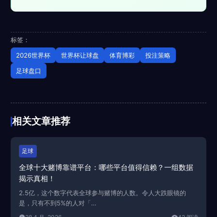
标签：
2026世界杯
世界杯让球盘
体育博彩
投注策略
足球盘口
相关文章推荐
足球
全球十大赌博靠谱平台：哪些平台值得信赖？一组数据
揭示真相！
2.5亿，这个数字代表全球参与赌博的人数。令人大跌眼镜的
是，只有不到5%的人对「…